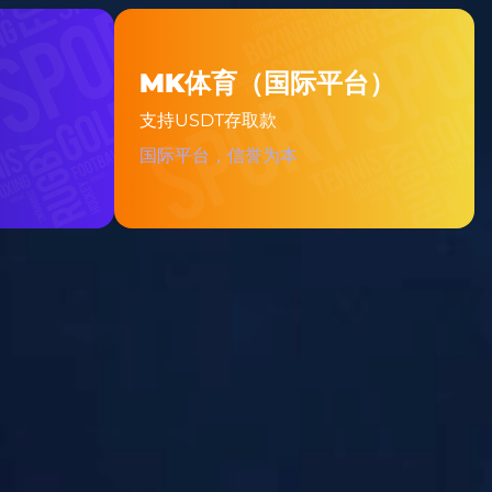
15:00
88
皇马
-
92
巴萨
-
更多资讯 >