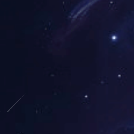
本周最佳进球
巴尔德倒钩破门！皇马vs