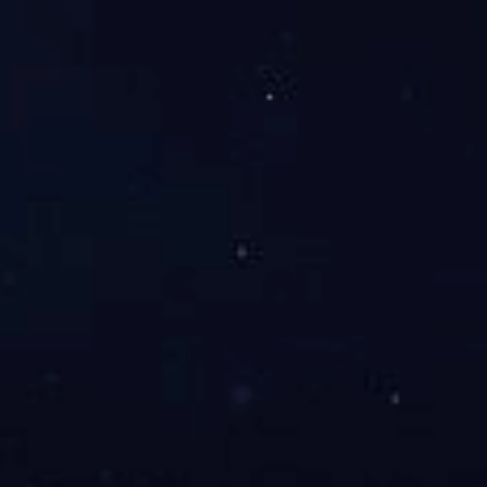
Harlem Globetroters 巡回表演赛回顾
篮球不仅是竞技，更是表演艺术，环球旅行者展示了控
球的极致美感。
负
积分
2
66