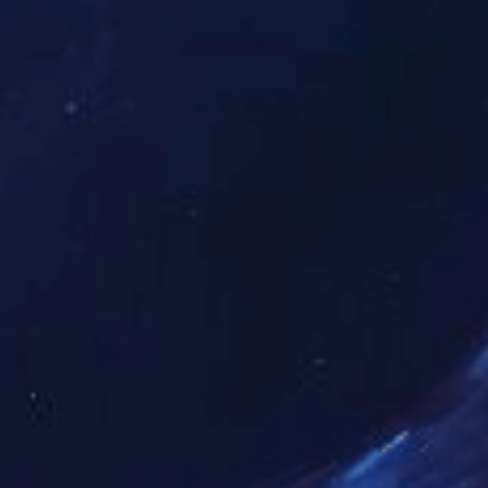
综合运动
基普乔格破二计划五周年回顾：人类极限的
永恒探索
当马拉松不再受限于生理极限，人类的潜能究竟有多
大？回顾过去五年，田径界发生的巨大变革与科学训练
的进步...
3天前
阅读 6k
进入视频中心 >
推荐