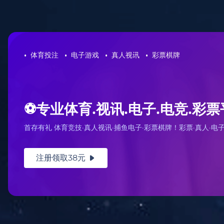
MK
Sports
温网