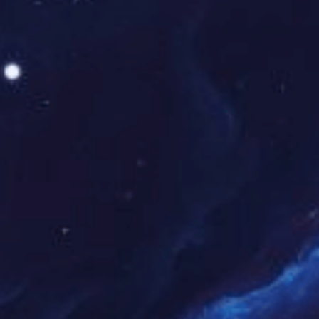
曼城 
1
罗尔费
湖人
2
他们需
欧洲
3
除了传
姆巴
4
留队还
马竞精彩瞬间