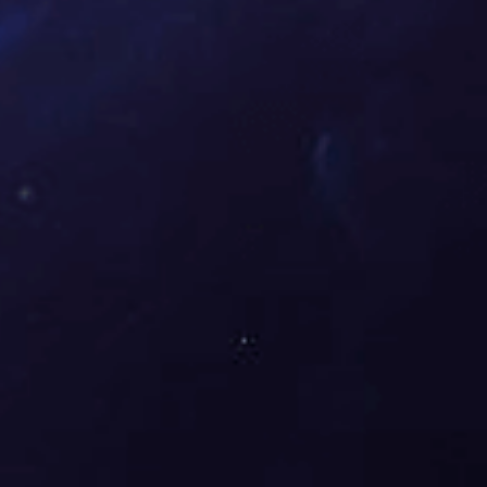
更多足球新闻 >
兰的防守艺术