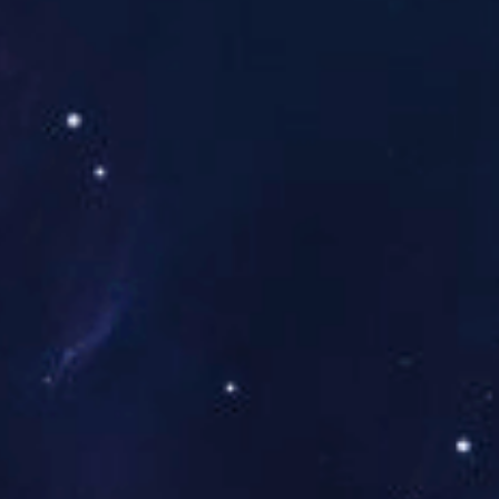
NBA动态
詹姆斯打破尘封纪录：40岁依旧保持顶级
竞技状态的秘诀
勒布朗·詹姆斯再次刷新历史得分榜，这不仅是数据的积
累，更是职业素养的极致体现。他的训练方法和饮食控
制成为了联盟标杆...
5小时前
阅读 9.8k