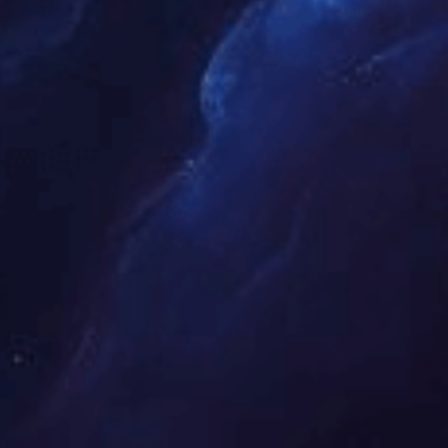
意甲重焕生机：国际米