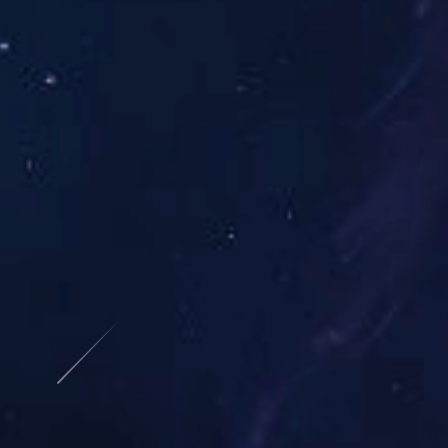
足球战术
瓜迪奥拉的高位逼抢革命：曼城如何重塑英
超防守体系
在本赛季的英超联赛中，曼城不仅保持了强大的进攻火
力，其防守端的数据也创下了历史新高。本文将深度解
析瓜迪奥拉的战术细节...
2小时前
阅读 12.5k