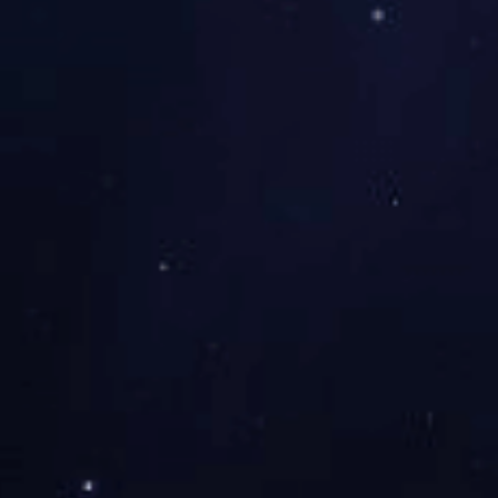
库里三分雨再袭全场，勇士逆转快船
老将不老，库里的表现再次证明了他是历史上最伟大的
射手。
赛事数据与积分榜
英超联赛积分榜 (Top 5)
排名
球队
1
利物浦