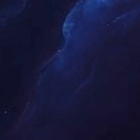
意甲重焕生机：国际米