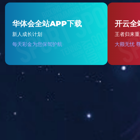
实时比分
90' 结束
曼城
2
切尔西
1
热门赛事资讯