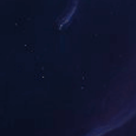
网球大满贯
阿尔卡拉斯与辛纳的新一代对决：红土与硬
地之王谁更强？
西班牙小将阿尔卡拉斯与意大利新星辛纳正在开启网球
新时代。两人在各项赛事中的交手记录及技战术特点对
比...
1天前
阅读 8.2k
视频集锦 & 深度分析