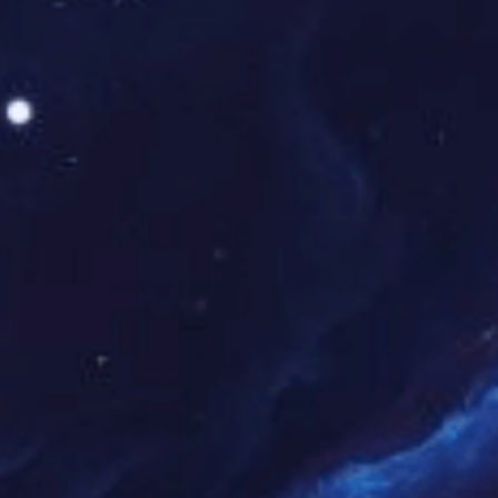
曼城 
1
罗尔费
湖人
2
他们需
欧洲
3
除了传
姆巴
4
留队还
马竞精彩瞬间