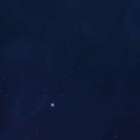
世界杯前瞻
2026世界杯预选赛亚洲区形势分析：国足
出线前景几何？
随着世预赛进入白热化阶段，各支强队的积分形势错综
复杂。本文对目前亚洲区各小组的形势进行了详细拆解
和概率预测...
1天前
阅读 25k